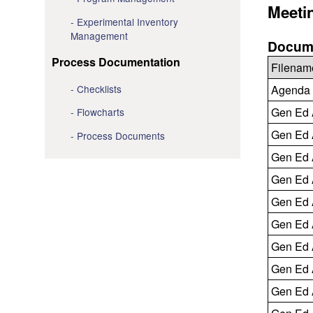
Meeti
Experimental Inventory
Management
Docume
Process Documentation
Filenam
Checklists
Agenda 
Gen Ed 
Flowcharts
Gen Ed 
Process Documents
Gen Ed 
Gen Ed 
Gen Ed 
Gen Ed 
Gen Ed 
Gen Ed 
Gen Ed 