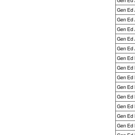
Gen Ed 
Gen Ed 
Gen Ed 
Gen Ed 
Gen Ed 
Gen Ed 
Gen Ed 
Gen Ed 
Gen Ed 
Gen Ed 
Gen Ed 
Gen Ed 
Gen Ed 
Gen Ed 