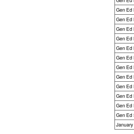
Gen Ed 
Gen Ed 
Gen Ed 
Gen Ed 
Gen Ed 
Gen Ed 
Gen Ed 
Gen Ed 
Gen Ed 
Gen Ed 
Gen Ed 
Gen Ed 
Gen Ed 
January