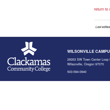
return to
Last edite
WILSONVILLE CAMP
29353 SW Town Center Loop 
Wilsonville, Oregon 97070
503-594-0940